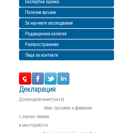
Експертна оценка
Полезни връзки
За научните изследвания
Редакционна колегия
Разпространение
Лица за контакти
Декларация
Долуподписаният(ната)
Име, презиме и фамилия
с научно звание
и месторабота