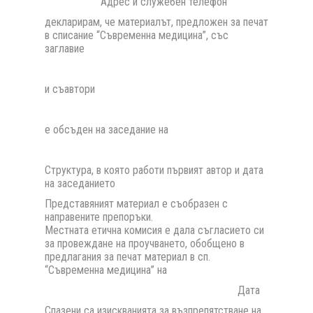
Адрес и служебен телефон
декларирам, че материалът, предложен за печат
в списание “Съвременна медицина”, със
заглавие
и съавтори
е обсъден на заседание на
Структура, в която работи първият автор и дата
на заседанието
Представяният материал е съобразен с
направените препоръки.
Местната етична комисия е дала съгласието си
за провеждане на проучването, обобщено в
предлагания за печат материал в сп.
“Съвременна медицина” на
Дата
Спазени са изискванията за възпрепятстване на